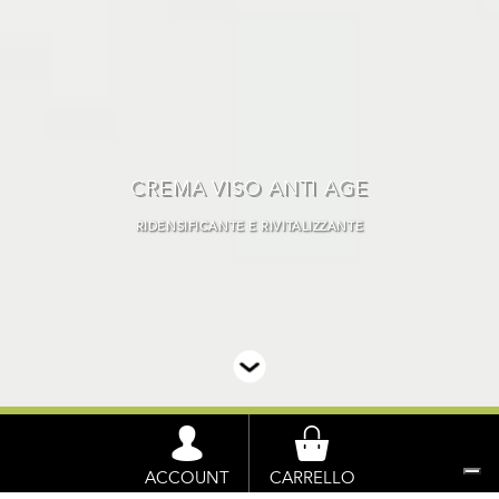
CREMA VISO ANTI AGE
RIDENSIFICANTE E RIVITALIZZANTE
BENVENUTO
NELLO SHOP DI
OPEN FARM
TI TROVI IN:
SHOP
»
COSMETICI NATURALI
»
CREMA VISO
ACCOUNT
CARRELLO
ANTI AGE RIGENERANTE