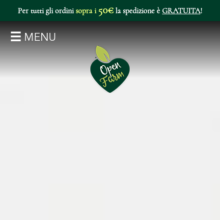
50€
Per tutti gli ordini
sopra i
la spedizione è
GRATUITA
!
MENU
I TUOI DATI
HOME SHOP
CATEGORIE
SUPPORTO
CARRELLO
RICETTE
VISITA IL SITO ISTITUZIONALE