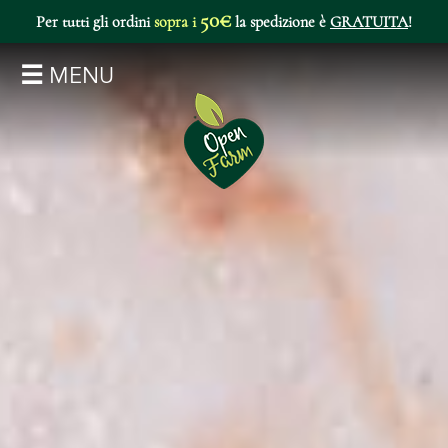
50€
Per tutti gli ordini
sopra i
la spedizione è
GRATUITA
!
MENU
I TUOI DATI
HOME SHOP
CATEGORIE
SUPPORTO
CARRELLO
RICETTE
VISITA IL SITO ISTITUZIONALE