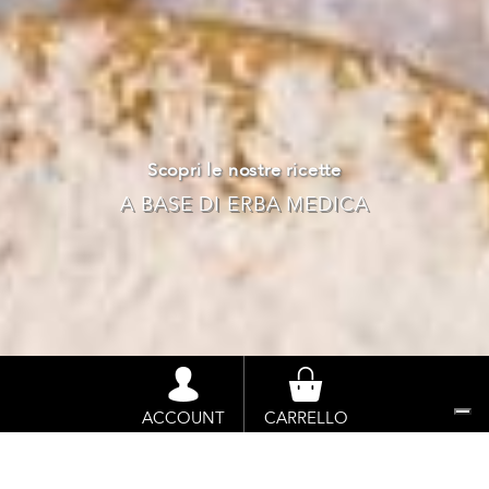
Scopri le nostre ricette
A BASE DI ERBA MEDICA
BENVENUTO
IN
OPEN FARM
, TI TROVI NELLA
ACCOUNT
CARRELLO
SEZIONE:
»
»
HOME
RICETTE
RISOTTO CON ERBA MEDICA E ASPARAGI