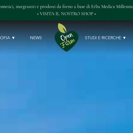
smetici, integratori e prodotti da forno
a base di Erba Medica Millesima
• VISITA IL NOSTRO SHOP •
SOFIA
NEWS
STUDI E RICERCHE